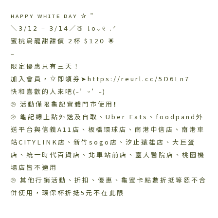
ʜᴀᴘᴘʏ ᴡʜɪᴛᴇ ᴅᴀʏ ✰ ʺ
＼𝟥/𝟣𝟤 – 𝟥/𝟣𝟦／🍑 ꒒o⌵୧ .ᐟ
蜜桃烏龍甜甜價 𝟤杯 $𝟣𝟤𝟢 🌟
–
限定優惠只有三天！
加入會員，立即領券➤https://reurl.cc/5D6Ln7
快和喜歡的人來吧(˶’ᵕ’˶)
⧁ 活動僅限龜記實體門市使用❗
⧁ 龜記線上點外送及自取、Uber Eats、foodpand外
送平台與信義A11店、板橋環球店、南港中信店、南港車
站CITYLINK店、新竹sogo店、汐止遠雄店、大巨蛋
店、統一時代百貨店、北車站前店、臺大醫院店、桃園機
場店皆不適用
⧁ 其他行銷活動、折扣、優惠、龜蜜卡點數折抵等恕不合
併使用，環保杯折抵5元不在此限