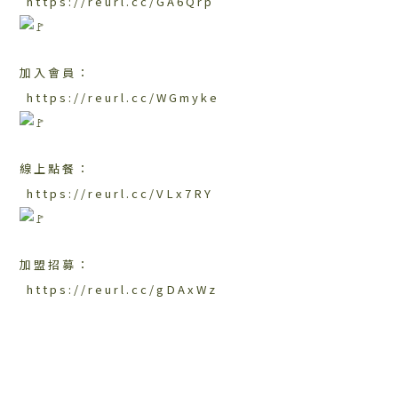
https://reurl.cc/GA6Qrp
加入會員：
https://reurl.cc/WGmyke
線上點餐：​
https://reurl.cc/VLx7RY
加盟招募：
https://reurl.cc/gDAxWz