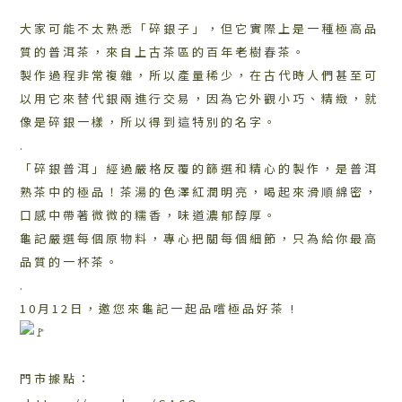
大家可能不太熟悉「碎銀子」，但它實際上是一種極高品
質的普洱茶，來自上古茶區的百年老樹春茶。
製作過程非常複雜，所以產量稀少，在古代時人們甚至可
以用它來替代銀兩進行交易，因為它外觀小巧、精緻，就
像是碎銀一樣，所以得到這特別的名字。
.
「碎銀普洱」經過嚴格反覆的篩選和精心的製作，是普洱
熟茶中的極品！茶湯的色澤紅潤明亮，喝起來滑順綿密，
口感中帶著微微的糯香，味道濃郁醇厚。
龜記嚴選每個原物料，專心把關每個細節，只為給你最高
品質的一杯茶。
.
10月12日，邀您來龜記一起品嚐極品好茶 !
門市據點：