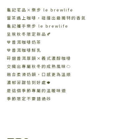
龜記茗品×樂步 le brewlife
當茶遇上咖啡，碰撞出最獨特的香氣
龜記攜手樂步 le brewlife
呈現秋冬限定新品🍂
🤎普洱咖啡奶茶
🤎普洱咖啡鮮乳
碎銀普洱厚韻×義式濃醇咖啡
交織出專屬秋冬的成熟風味☁️
融合柔滑奶韻，口感更為溫順
濃郁苦甜恰到好處🍁
是這個季節專屬的溫暖味道
季節限定不要錯過🧸