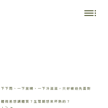
一下下雨、一下放晴、一下冷滋滋，只好被迫先面對
身體微恙想調體質？生理期想來杯熱的？
！⤵ 🫚