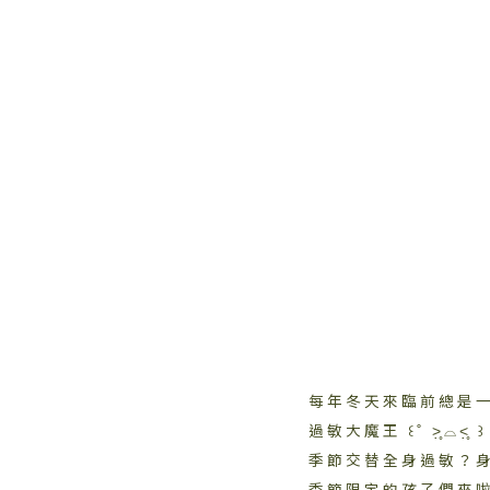
每年冬天來臨前總是
過敏大魔王 ꒰˚ ˃̣̣̥⌓˂̣̣̥ ꒱
季節交替全身過敏？
季節限定的孩子們來啦