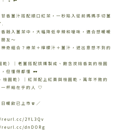
的甘香薑汁搭配順口紅茶，一秒陷入從前媽媽手切薑
.
奶香融入薑茶中，大幅降低辛辣和嗆味，適合想暖暖
的朋友～
的神奇組合？綠茶＋檸檬汁＋薑汁，迸出意想不到的
桂圓乾）｜老薑搭配烘燻製成、飽含炭焙香氣的桂圓
但懂得都懂 🕶️
棗、桂圓乾）｜紅茶配上紅棗與桂圓乾，萬年不敗的
一杯給在乎的人 ♡
日暖飲已上市🧣／
eurl.cc/2YL3Qv
reurl.cc/dnDORg