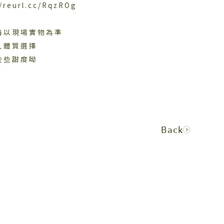
eurl.cc/RqzROg
請以現場實物為準
人體質選擇
些些甜度呦
Back