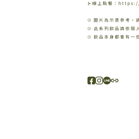
⊱線上點餐：https://r
⧁ 圖片為示意參考，
⧁ 此系列飲品請依個
⧁ 飲品本身都會有一