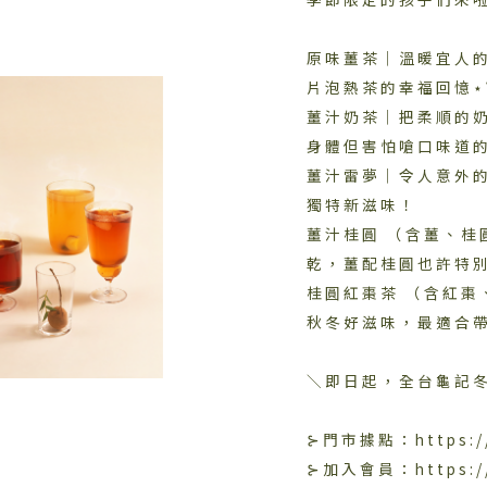
原味薑茶｜溫暖宜人
片泡熱茶的幸福回憶⋆˚
薑汁奶茶｜把柔順的
身體但害怕嗆口味道
薑汁雷夢｜令人意外
獨特新滋味！
薑汁桂圓 （含薑、
乾，薑配桂圓也許特別，
桂圓紅棗茶 （含紅
秋冬好滋味，最適合帶
＼即日起，全台龜記冬
⊱門市據點：https://r
⊱加入會員：https://