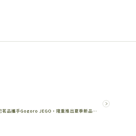
隨著品牌創立的第七個夏天來臨，龜記茗品攜手Gogoro JEGO，隆重推出夏季新品： – ⧁ 就是…