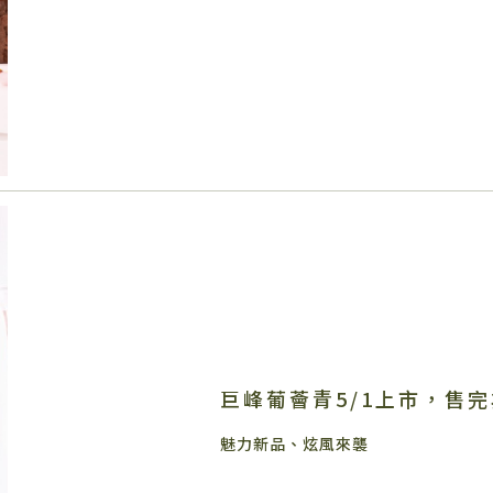
巨峰葡薈青5/1上市，售
魅力新品、炫風來襲