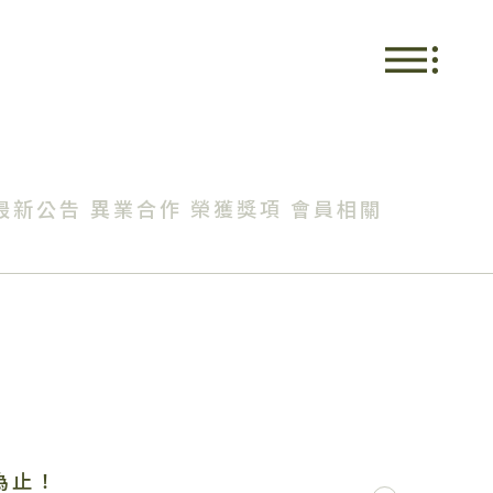
最新公告
異業合作
榮獲獎項
會員相關
為止！