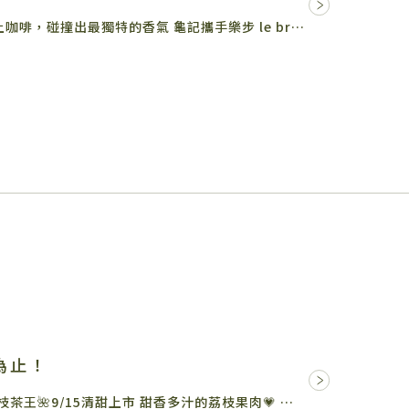
龜記茗品×樂步 le brewlife 當茶遇上咖啡，碰撞出最獨特的香氣 龜記攜手樂步 le brewlife…
為止！
綻放迷人香氣的「成熟系果茶」 🌺荔枝茶王🌺9/15清甜上市 甜香多汁的荔枝果肉💗 配上風味厚實、尾韻回甘的茶王…